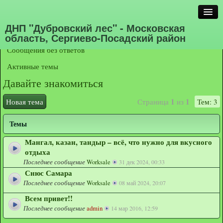
Список форумов
Добро пожаловать
Давайте
Поиск
знакомиться
Расширенный поиск
ДНП "Дубровский лес" - Московская
область, Сергиево-Посадский район
Сообщения без ответов
FAQ
Активные темы
Давайте знакомиться
Регистрация
Вход
1
1
Новая тема
Страница
из
Тем: 3
Темы
Мангал, казан, тандыр – всё, что нужно для вкусного
отдыха
Последнее сообщение
Worksale
31 дек 2024, 00:33
Снюс Самара
Последнее сообщение
Worksale
08 май 2024, 20:07
Всем привет!!
Последнее сообщение
admin
14 мар 2016, 12:59