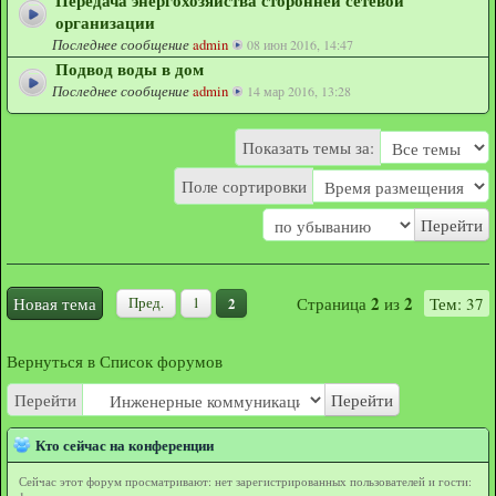
Передача энергохозяйства сторонней сетевой
организации
Последнее сообщение
admin
08 июн 2016, 14:47
Подвод воды в дом
Последнее сообщение
admin
14 мар 2016, 13:28
Показать темы за:
Поле сортировки
2
2
Новая тема
Страница
из
Тем: 37
Пред.
1
2
Вернуться в Список форумов
Перейти
Перейти
Кто сейчас на конференции
Сейчас этот форум просматривают: нет зарегистрированных пользователей и гости: