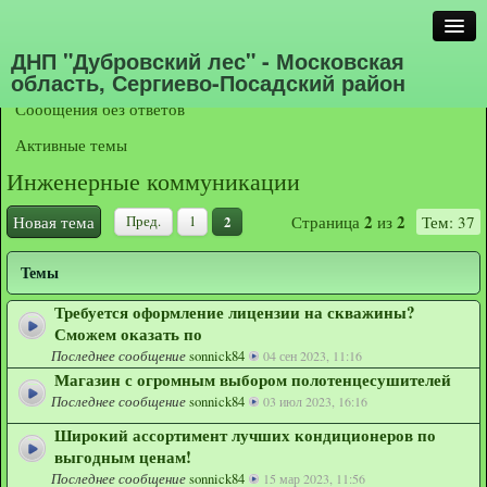
Список форумов
СТРОИТЕЛЬСТВО, РЕМОНТ, САД,
Поиск
ОГОРОД
Инженерные коммуникации
Расширенный поиск
ДНП "Дубровский лес" - Московская
область, Сергиево-Посадский район
Сообщения без ответов
FAQ
Активные темы
Инженерные коммуникации
Регистрация
Вход
2
2
Новая тема
Страница
из
Тем: 37
Пред.
1
2
Темы
Требуется оформление лицензии на скважины?
Сможем оказать по
Последнее сообщение
sonnick84
04 сен 2023, 11:16
Магазин с огромным выбором полотенцесушителей
Последнее сообщение
sonnick84
03 июл 2023, 16:16
Широкий ассортимент лучших кондиционеров по
выгодным ценам!
Последнее сообщение
sonnick84
15 мар 2023, 11:56